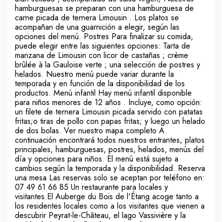
hamburguesas se preparan con una hamburguesa de
carne picada de ternera Limousin . Los platos se
acompañan de una guarnición a elegir, según las
opciones del menú. Postres Para finalizar su comida,
puede elegir entre las siguientes opciones: Tarta de
manzana de Limousin con licor de castañas ; crème
brûlée à la Gauloise verte ; una selección de postres y
helados. Nuestro menú puede variar durante la
temporada y en función de la disponibilidad de los
productos. Menú infantil Hay menú infantil disponible
para niños menores de 12 años . Incluye, como opción:
un filete de ternera Limousin picada servido con patatas
fritas;o tiras de pollo con papas fritas; y luego un helado
de dos bolas. Ver nuestro mapa completo A
continuación encontrará todos nuestros entrantes, platos
principales, hamburguesas, postres, helados, menús del
día y opciones para niños. El menú está sujeto a
cambios según la temporada y la disponibilidad. Reserva
una mesa Las reservas solo se aceptan por teléfono en:
07 49 61 66 85 Un restaurante para locales y
visitantes.El Auberge du Bois de l'Étang acoge tanto a
los residentes locales como a los visitantes que vienen a
descubrir Peyrat-le-Château, el lago Vassivière y la