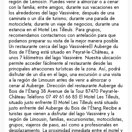
región de Lemosín. Puedes venir a almorzar o a cenar:
con la familia; entre amigos; durante sus vacaciones en
los alrededores del lago Vassivière; después de una
caminata o un día de turismo; durante una parada de
motocicleta; durante un viaje de negocios; durante una
estancia en el Motel Les Tilleuls. Para grupos,
recomendamos contactarnos con antelación para que
podamos preparar su visita de la mejor manera posible.
Un restaurante cerca del lago VassivièreEl Auberge du
Bois de l'Étang está situado en Peyrat-le-Château, a
unos 7 kilómetros del lago Vassivière. Nuestra ubicación
permite acceder fácilmente al restaurante desde las
principales atracciones turísticas de la zona. Así, podrá
disfrutar de un día en el lago, una excursión o una visita
a la región de Limousin antes de venir a almorzar o
cenar al Auberge. Dirección del restaurante Auberge du
Bois de l'Étang 38 Avenue de la Tour 87470 Peyrat-le-
Château Teléfono 07 49 61 66 85 El Motel Les Tilleuls,
situado justo enfrente El Motel Les Tilleuls está situado
justo enfrente del Auberge du Bois de l'Étang.Recibe a
turistas que vienen a disfrutar del lago Vassivière y la
región de Limousin, familias, excursionistas, motociclistas,
grupos, viajeros de paso, así como a profesionales en
desplazamiento. La proximidad inmediata entre el motel y