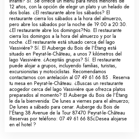
infantil? Sí. Se ofrece un menú para niños menores de
12 años, con la opción de elegir un plato y un helado de
dos bolas. ¿El restaurante abre los sábados? El
restaurante cierra los sábados a la hora del almuerzo,
pero abre los sábados por la noche de 19:00 a 20:30.
¿El restaurante abre los domingos?No. El restaurante
cierra los domingos a la hora del almuerzo y por la
noche. ¿El restaurante está situado cerca del lago
Vassivière? Sí. El Auberge du Bois de l'Étang está
situado en Peyrat-le-Château, a unos 7 kilómetros del
lago Vassivière. ¿Aceptáis grupos? Sí. El restaurante
puede alojar a grupos, incluyendo familias, turistas,
excursionistas y motociclistas. Recomendamos
contactarnos con antelación al 07 49 61 66 85 . Reserva
tu mesa en Peyrat-le-Château. ¿Buscas un restaurante
acogedor cerca del lago Vassivière que ofrezca platos
preparados al momento? El Auberge du Bois de l'Étang
le da la bienvenida: De lunes a viernes para el almuerzo;
De lunes a sábado para cenar. Auberge du Bois de
l'Étang 38 Avenue de la Tour 87470 Peyrat-le-Château
Reservas por teléfono: 07 49 61 66 85¿Desea alojarse
en el hotel ?