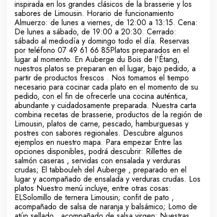
inspirada en los grandes clásicos de la brasserie y los
sabores de Limousin. Horario de funcionamiento
Almuerzo: de lunes a viernes, de 12:00 a 13:15. Cena:
De lunes a sábado, de 19:00 a 20:30. Cerrado:
sábado al mediodía y domingo todo el día. Reservas
por teléfono 07 49 61 66 85Platos preparados en el
lugar al momento. En Auberge du Bois de l'Étang,
nuestros platos se preparan en el lugar, bajo pedido, a
partir de productos frescos . Nos tomamos el tiempo
necesario para cocinar cada plato en el momento de su
pedido, con el fin de ofrecerle una cocina auténtica,
abundante y cuidadosamente preparada. Nuestra carta
combina recetas de brasserie, productos de la región de
Limousin, platos de carne, pescado, hamburguesas y
postres con sabores regionales. Descubre algunos
ejemplos en nuestro mapa. Para empezar Entre las
opciones disponibles, podrá descubrir: Rillettes de
salmón caseras , servidas con ensalada y verduras
crudas; El tabbouleh del Auberge , preparado en el
lugar y acompañado de ensalada y verduras crudas. Los
platos Nuestro menú incluye, entre otras cosas:
ELSolomillo de ternera Limousin; confit de pato ,
acompañado de salsa de naranja y balsámico; Lomo de
atún sellado , acompañado de salsa virgen; Nuestras